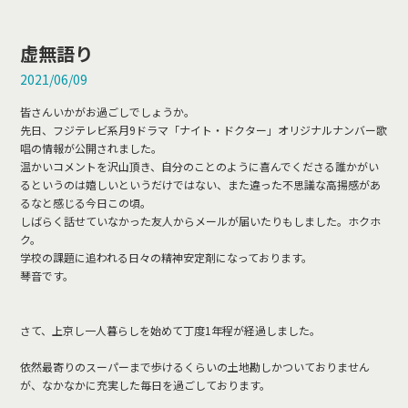
虚無語り
2021/06/09
皆さんいかがお過ごしでしょうか。
先日、フジテレビ系月9ドラマ「ナイト・ドクター」オリジナルナンバー歌
唱の情報が公開されました。
温かいコメントを沢山頂き、自分のことのように喜んでくださる誰かがい
るというのは嬉しいというだけではない、また違った不思議な高揚感があ
るなと感じる今日この頃。
しばらく話せていなかった友人からメールが届いたりもしました。ホクホ
ク。
学校の課題に追われる日々の精神安定剤になっております。
琴音です。
さて、上京し一人暮らしを始めて丁度1年程が経過しました。
依然最寄りのスーパーまで歩けるくらいの土地勘しかついておりません
が、なかなかに充実した毎日を過ごしております。