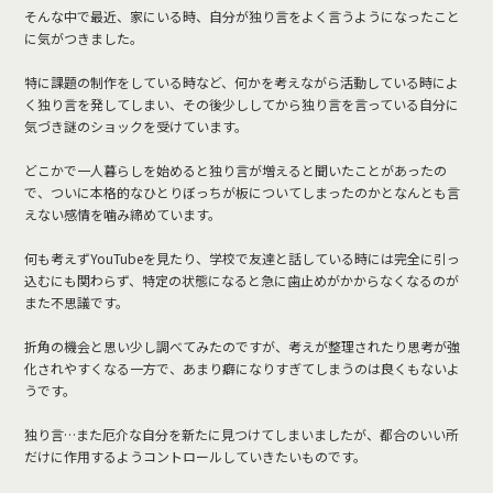
そんな中で最近、家にいる時、自分が独り言をよく言うようになったこと
に気がつきました。
特に課題の制作をしている時など、何かを考えながら活動している時によ
く独り言を発してしまい、その後少ししてから独り言を言っている自分に
気づき謎のショックを受けています。
どこかで一人暮らしを始めると独り言が増えると聞いたことがあったの
で、ついに本格的なひとりぼっちが板についてしまったのかとなんとも言
えない感情を噛み締めています。
何も考えずYouTubeを見たり、学校で友達と話している時には完全に引っ
込むにも関わらず、特定の状態になると急に歯止めがかからなくなるのが
また不思議です。
折角の機会と思い少し調べてみたのですが、考えが整理されたり思考が強
化されやすくなる一方で、あまり癖になりすぎてしまうのは良くもないよ
うです。
独り言…また厄介な自分を新たに見つけてしまいましたが、都合のいい所
だけに作用するようコントロールしていきたいものです。