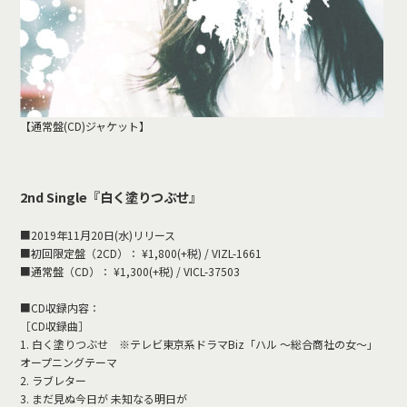
【通常盤(CD)ジャケット】
2nd Single『白く塗りつぶせ』
■2019年11月20日(水)リリース
■初回限定盤（2CD）： ¥1,800(+税) / VIZL-1661
■通常盤（CD）： ¥1,300(+税) / VICL-37503
■CD収録内容：
［CD収録曲］
1. 白く塗りつぶせ ※テレビ東京系ドラマBiz「ハル ～総合商社の女～」
オープニングテーマ
2. ラブレター
3. まだ見ぬ今日が 未知なる明日が