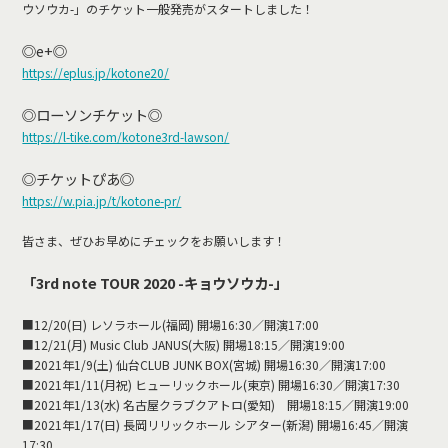
ウソウカ-」のチケット一般発売がスタートしました！
◎e+◎
https://eplus.jp/kotone20/
◎ローソンチケット◎
https://l-tike.com/kotone3rd-lawson/
◎チケットぴあ◎
https://w.pia.jp/t/kotone-pr/
皆さま、ぜひお早めにチェックをお願いします！
「3rd note TOUR 2020 -キョウソウカ-」
■12/20(日) レソラホール(福岡) 開場16:30／開演17:00
■12/21(月) Music Club JANUS(大阪) 開場18:15／開演19:00
■2021年1/9(土) 仙台CLUB JUNK BOX(宮城) 開場16:30／開演17:00
■2021年1/11(月祝) ヒューリックホール(東京) 開場16:30／開演17:30
■2021年1/13(水) 名古屋クラブクアトロ(愛知) 開場18:15／開演19:00
■2021年1/17(日) 長岡リリックホール シアター(新潟) 開場16:45／開演
17:30