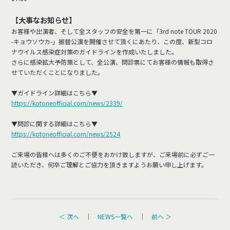
【大事なお知らせ】
お客様や出演者、そして全スタッフの安全を第一に「3rd note TOUR 2020
-キョウソウカ-」振替公演を開催させて頂くにあたり、この度、新型コロ
ナウイルス感染症対策のガイドラインを作成いたしました。
さらに感染拡大予防策として、全公演、問診票にてお客様の情報も取得さ
せていただくことになりました。
▼ガイドライン詳細はこちら▼
https://kotoneofficial.com/news/2339/
▼問診に関する詳細はこちら▼
https://kotoneofficial.com/news/2524
ご来場の皆様へは多くのご不便をおかけ致しますが、ご来場前に必ずご一
読いただき、何卒ご理解とご協⼒を頂きますようお願い申し上げます。
＜ 次へ
｜
NEWS一覧へ
｜
前へ ＞