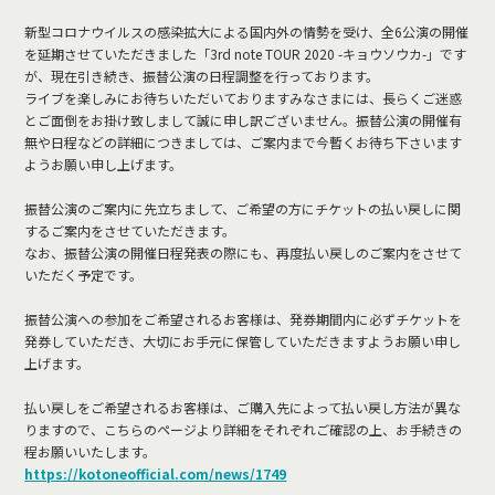
新型コロナウイルスの感染拡大による国内外の情勢を受け、全6公演の開催
を延期させていただきました「3rd note TOUR 2020 -キョウソウカ-」です
が、現在引き続き、振替公演の日程調整を行っております。
ライブを楽しみにお待ちいただいておりますみなさまには、長らくご迷惑
とご面倒をお掛け致しまして誠に申し訳ございません。振替公演の開催有
無や日程などの詳細につきましては、ご案内まで今暫くお待ち下さいます
ようお願い申し上げます。
振替公演のご案内に先立ちまして、ご希望の方にチケットの払い戻しに関
するご案内をさせていただきます。
なお、振替公演の開催日程発表の際にも、再度払い戻しのご案内をさせて
いただく予定です。
振替公演への参加をご希望されるお客様は、発券期間内に必ずチケットを
発券していただき、大切にお手元に保管していただきますようお願い申し
上げます。
払い戻しをご希望されるお客様は、ご購入先によって払い戻し方法が異な
りますので、こちらのページより詳細をそれぞれご確認の上、お手続きの
程お願いいたします。
https://kotoneofficial.com/news/1749